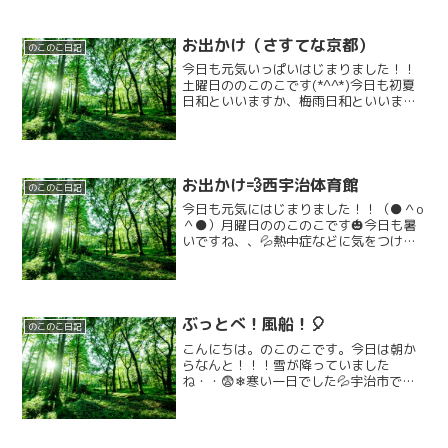
お出かけ（さすてな京都）
のこのこ日記
今日も元気いっぱいはじまりました！！
土曜日ののこのこです(*^^*)今日も初夏
日和といいますか、梅雨日和といいます
か、日差しがとっても暖かいですね🌞今
日はお出かけです！！😊行き先は→→→
さすてな京都です！！🚇️みんなでレッツ
ゴー！！！！！！...
お出かけ💨西宇治体育館
のこのこ日記
今日も元気にはじまりました！！（●＾o
＾●）月曜日ののこのこです🎃今日も暑
いですね、、💦熱中症などに気をつけ
て、楽しんでいきましょう！！✨️✨️朝から
みんなで夏休みの目覚まし⏰️ラジオ体操
とお勉強タイムで目と頭をシャキーーー
ン！！今日もみん...
ぶっとべ！風船！🎈
のこのこ日記
こんにちは。のこのこです。今日は朝か
らなんと！！！雪が降っていました
ね・・😨❄寒い一日でした💦宇治市では
地域の小学校で卒業式が行われていまし
た。ご卒業されたお子様、保護者の皆様
おめでとうございます＊のこのこでは、
学校がお休みになり、朝から来...