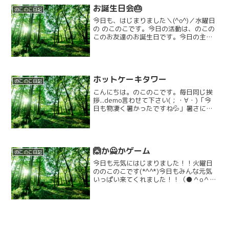
お誕生日会🎂
のこのこ日記
今日も、はじまりました＼(^o^)／水曜日
の のこのこです。今日の活動は、のこの
このお友達のお誕生日です。今日の主役
は２人😊最初に、１人ずつ、出生体重や
身長などを発表し、名前の由来を、伝え
ました。 ２人とも、少し恥ずかしそう
に、していました...
ホットケーキタワー
のこのこ日記
こんにちは。のこのこです。毎日同じ挨
拶...demo言わせて下さい(；・∀・)「今
日も物凄く暑かったですね💦」暑さにも
負けずな子供達ですが、さすがに夏休み
突入から１週間が経ち、この連日の暑さ
のせいか？！すこ～しお疲れの様子のお
友達もちらほら...
🙆か🙅かゲーム
のこのこ日記
今日も元気にはじまりました！！火曜日
ののこのこです(*^^*)今日もみんな元気
いっぱい来てくれました！！（●＾o＾
●）そんな冬日和な今日も昨日に引き続
き、、楽しくはないけれど、大切な活動
を行いました！！！！！！今日もふわふ
わ言葉とチクチク言...