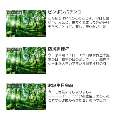
ピンポンパチンコ
のこのこ日記
こんにちは(^^)のこのこです。今日も暑
い中、元気に、来てくれました(^o^)子ど
もたちにとって、楽しい夏休みが、始ま
りました☺️少し遊んだ後、宿題や点つな
ぎ、絵を描いたり、それぞれ静かに集中
して、取り組めていました。終わった後
は、みんなで...
防災訓練🧯
のこのこ日記
今日は４月２７日！！今日は世界生命誕
生の日、哲学の日のようで、、、結構ス
ケールが大きいですが今日も４月の風を
感じながら土曜日ののこのこさん、はじ
まりますっ！！！！！！！！！🌎️今日は
朝から大切な活動をしました何に数回し
ている防災訓練で、今日...
お誕生日会🍰
のこのこ日記
今日も元気にはじまりましたーーーーー
ーーーー！！( ´ ▽ ` )ﾉ🍰金曜日ののこの
こです🌝昨晩からまだ最近の中では涼し
い時間も多く少し嬉しい今日このごろで
すが、のこのこのみんなは今日も元気い
っぱい来てくれていました！！＼(^o^)／
今月は...