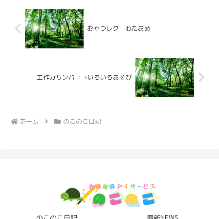
おやつレク わたあめ
工作カリンバ⇒⇒いろいろあそび
ホーム
のこのこ日記
のこのこ日記
最新NEWS