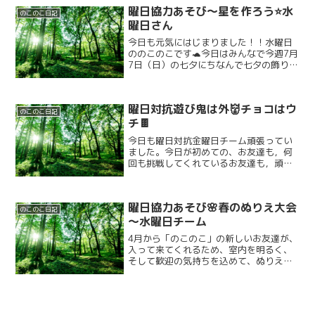
曜日協力あそび～星を作ろう⭐️水
のこのこ日記
曜日さん
今日も元気にはじまりました！！水曜日
ののこのこです🐢今日はみんなで今週7月
7日（日）の七夕にちなんで七夕の飾りを
作っていきます！！！！！🎋✨️✨️さっそく
スタートです❗️❗️みんなで作っていきま
す！！！！！！！！(^o^)友達といっしょ
曜日対抗遊び鬼は外👹チョコはウ
に取...
のこのこ日記
チ🍫
今日も曜日対抗金曜日チーム頑張ってい
ました。今日が初めての、お友達も，何
回も挑戦してくれているお友達も，頑張
って探してくれていました。 ラミネート
のチョコを隠すスタッフも，隠す場所を
少しずつ難しくしたりと，工夫していた
曜日協力あそび🌸春のぬりえ大会
り，少し変化を加えまし...
のこのこ日記
～水曜日チーム
4月から「のこのこ」の新しいお友達が、
入って来てくれるため、室内を明るく、
そして歓迎の気持ちを込めて、ぬりえを
完成させてくれています。月曜日は
「空」火曜日は、「木」そして今日は、
「桜」です。 桜の花にちなんで、ピン
ク色を使ってピンク色のペン...