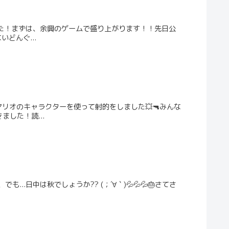
た！まずは、余興のゲームで盛り上がります！！先日公
どんぐ...
リオのキャラクターを使って射的をしました💥🔫みんな
した！読...
..日中は秋でしょうか?? (；´∀｀)💦💦💦🎂さてさ