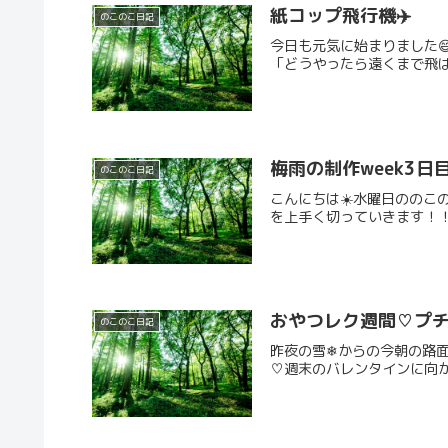
紙コップ飛行機✈️
のこのこ日記
今日も元気に始まりました
「どうやったら遠くまで飛ばせ
梅雨の制作week3日目
のこのこ日記
こんにちは☀️水曜日ののこ
を上手く切っていきます！！上
おやつレク週間♡プチ
のこのこ日記
昨夜の雪❄からの今朝の路
♡週末のバレンタインに向か