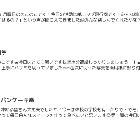
😄 月曜日ののこのこです！今日の活動は紙コップ飛行機です！みんな
るの？」という声が聞こえてきました🤗みんな楽しんでくれたかな？( ˶°
☔️
のこです🐢今日はとても暑いですね🥵水分補給しっかりしましょう！！
手にハサミを切っていました✂︎✂︎👏次に切った写真を画用紙に貼り付け
パンケーキ🥞
面凍結🧊皆さん大丈夫でしたか？今日は休校の学校も有ったりで…でも
って毎日色んなスイーツを作って食べたいと思います😊第一弾の今日はプ