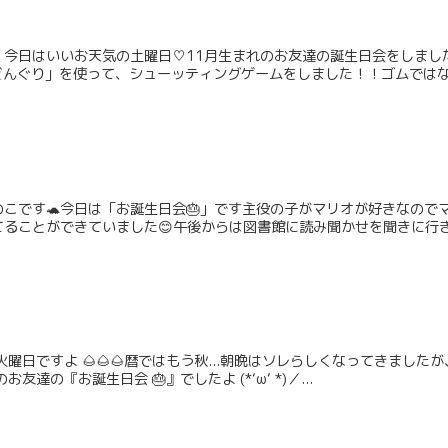
。今日はいいお天気の土曜日♡11月生まれのお友達の誕生日会をしまし
どんぐり」を使って、シューッティングゲームをしました！！ゴムではない
こです🐢今日は「お誕生日会🎂」です主役の子がマリオが好きなのでマ
ることができていました😊午後からは図書館に読み聞かせを聞きに行きま
日ですよ 🌰🌰🌰暦ではもう秋...朝晩はソレらしくなってきましたが、でも.
達の『お誕生日会 🎂』でしたよ (*‘ω‘ *)／...