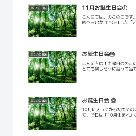
11月お誕生日会①
のこのこ日記
こんにちは。のこのこです
園へお出かけでGETした「
お誕生日会🎂
のこのこ日記
こんにちは！土曜日ののこの
とても楽しそうに狙って当て
お誕生日会 🎂
のこのこ日記
10月に入ってから初めての火曜
て、今日は『10月生まれ』のお友