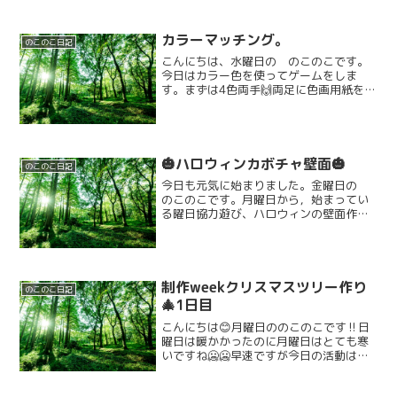
カラーマッチング。
のこのこ日記
こんにちは、水曜日の のこのこです。
今日はカラー色を使ってゲームをしま
す。まずは4色両手🙌両足に色画用紙をつ
けまして…色を合わせてブロック🧱を避
けて前に進みます。早くClearできた人の
勝ち！次は5色です。５つ目を思い思いの
場所に貼ってくれ...
🎃ハロウィンカボチャ壁面🎃
のこのこ日記
今日も元気に始まりました。金曜日の
のこのこです。月曜日から，始まってい
る曜日協力遊び、ハロウィンの壁面作り
も、明日でおしまい。 さぁー今日も張り
切って頑張りましょう😊今日は、月とカ
ボチャの貼り絵の続きをします。決めら
れた色を使って黒い部分...
制作weekクリスマスツリー作り
のこのこ日記
🎄1日目
こんにちは😊月曜日ののこのこです‼️日
曜日は暖かかったのに月曜日はとても寒
いですね🥶🥶早速ですが今日の活動は制
作weekです‼️‼️今日の制作は事前に画用
紙にツリーを描いた画用紙を準備しま