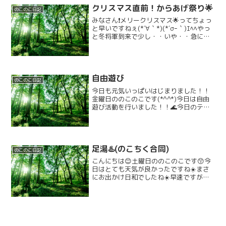
す！それから丸シールをつけてツリーを
クリスマス直前！からあげ祭り🌟
デコレーションし...
のこのこ日記
みなさん❗メリークリスマス🌟ってちょっ
と早いですねぇ(*´∀｀*)(*´σｰ｀)ｴﾍﾍやっ
と冬将軍到来で少し・・いや・・急にす
ごく寒くなってきましたね💦クリスマス
を前に今日で地域の学校も終業式にな
り、みんなの待ちに待った冬休みが始ま
ります！...
自由遊び
のこのこ日記
今日も元気いっぱいはじまりました！！
金曜日ののこのこです(*^^*)今日は自由
遊び活動を行いました！！🌊今日のテー
マは「段ボールやペーパークラフト」で
す！！⭕️活動が始まるとみんなルールを
守って楽しく工作をしてくれました。😁
こんな感じで作っ...
足湯♨️(のこちく合同)
のこのこ日記
こんにちは😊土曜日ののこのこです😙今
日はとても天気が良かったですね☀️まさ
にお出かけ日和でしたね☀️早速ですが‼️
今日の活動はのこのことちくわぱん合同
でお出かけです‼️お出かけの場所は栗東
の方にある道の駅こんぜの里に行きまし
た🔥🔥みんなで足...