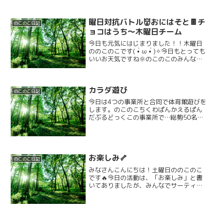
曜日対抗バトル👹おにはそと🍫チ
のこのこ日記
ョコはうち～木曜日チーム
今日も元気にはじまりました！！木曜日
ののこのこです( •̀ ω •́ )✧今日もとっても
いいお天気ですね🌞のこのこのみんなは
今日も元気いっぱい来てくれました！！
🌈そんなステキな日もやります❗❗曜日対抗
バトルです（*＾-＾*）昨日に引き続
カラダ遊び
き、...
のこのこ日記
今日は4つの事業所と合同で体育館遊びを
します。のこのこちくわぱんかえるぱん
だぶるどっくこの事業所で…総勢50名位
になりました！！ボールを使ったり追い
かけっこをしたりと自由遊びをしたら…
転がしドッヂをしました。巨大バルーン
🎈でも遊びました。い...
お楽しみ🦴
のこのこ日記
みなさんこんにちは！土曜日ののこのこ
です🔥今日の活動は、「お楽しみ」と書
いてありましたが、みんなでサーティワ
ンに行きました🚗 外も暑かったので、み
なさんペロリと食べていました😋🍴✨み
んな楽しんでくれたかなლ(´◉❥◉｀ლ)月
曜日の活動もお楽...