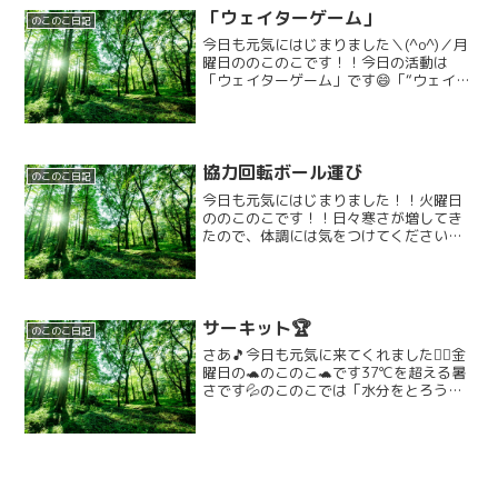
「ウェイターゲーム」
のこのこ日記
今日も元気にはじまりました＼(^o^)／月
曜日ののこのこです！！今日の活動は
「ウェイターゲーム」です😄「“ウェイタ
ーゲーム”って何？」“ウェイターゲー
ム”とは…棒の両端に紙皿を付け、その上
にカラーボールを1個ずつ乗せて運ぶゲー
ムです♪カフェ...
協力回転ボール運び
のこのこ日記
今日も元気にはじまりました！！火曜日
ののこのこです！！日々寒さが増してき
たので、体調には気をつけてください
ね！🤧今日の活動は協力回転ボール運び
です！ルールはこちら～⬇️⬇️⬇️風船一つと
目安の台を2つ用意！！前のお友達が風船
を弾いたら次のお...
サーキット🏆
のこのこ日記
さあ🎵今日も元気に来てくれました🏳‍🌈金
曜日の🐢のこのこ🐢です37℃を超える暑
さです💦のこのこでは「水分をとろう」
運動を実施しています朝の会が始まり、
体操をして勉強やぬりえに集中する子ど
もたち😊お花にも水をあげてくれていま
す🌺秋に咲くコスモ...