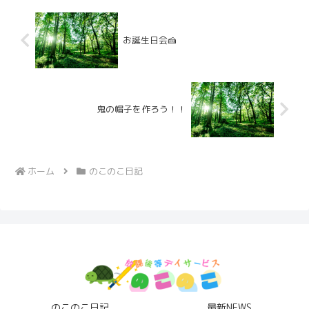
お誕生日会🍰
鬼の帽子を作ろう！！
ホーム
のこのこ日記
のこのこ日記
最新NEWS