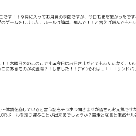
このこです！！９月に入ってお月見の季節ですが、今日もまだ暑かったで
のゲームをしました。ルールは簡単、飛んで！！と言えば飛んでもらい、

！！木曜日ののこのこです🐢今日はお日さまがとてもあたたかく、いい
にあるものが初登場？！しました！！(ﾟ∀ﾟ)それは...「「「サンドバッ
ぇ〜体調を崩していると言う話もチラホラ聞きますが皆さんお元気です
LORボールを幾つ運ぶことが出来るでしょうか？競走となると俄然ヤル気に