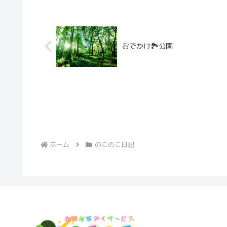
おでかけ🏞️公園
ホーム
のこのこ日記