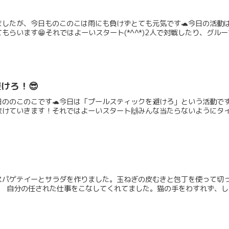
ましたが、今日ものこのこは雨にも負けずとても元気です🐢今日の活動
らいます😁それではよーいスタート(*^^*)2人で対戦したり、グループ
けろ！😎
ののこのこです🐢今日は「プールスティックを避けろ」という活動で
けていきます！それではよーいスタート🙌みんな当たらないようにタイミ
スパゲテイーとサラダを作りました。玉ねぎの皮むきと包丁を使って切
 自分の任された仕事をこなしてくれてました。猫の手をわすれず、しっ