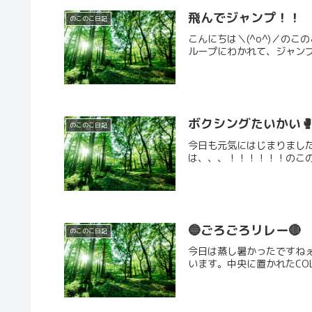
飛んでジャンプ！！
のこのこ日記
こんにちは＼(^o^)／の
ループにわかれて、ジャンプ
ボクシングたいかい
のこのこ日記
今日も元気にはじまりました
は、、、！！！！！！のこのこ
🔵ごろごろリレー🔴
のこのこ日記
今日は蒸し暑かったですね
います。中央に置かれたCO