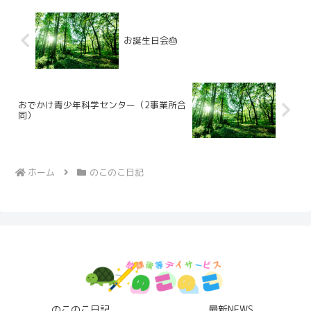
お誕生日会🎂
おでかけ青少年科学センター（2事業所合
同）
ホーム
のこのこ日記
のこのこ日記
最新NEWS