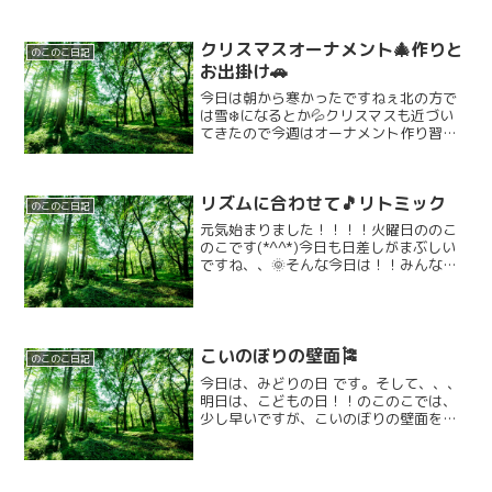
クリスマスオーナメント🎄作りと
のこのこ日記
お出掛け🚗
今日は朝から寒かったですねぇ北の方で
は雪❄️になるとか💦クリスマスも近づい
てきたので今週はオーナメント作り習慣
でした。最後の今日はミニツリー🎄を作
ります。まずは線通り切ります。そして
ノリで貼り合わせます。出来たらシール
リズムに合わせて🎵リトミック
を貼ったり、ペンでお絵...
のこのこ日記
元気始まりました！！！！火曜日ののこ
のこです(*^^*)今日も日差しがまぶしい
ですね、、🌞そんな今日は！！みんなで
音楽に触れよう！！ということ
で、、、、、リトミック遊びをしました
（●＾o＾●）最初にピアノの鍵盤の音に
合わせて手を叩いていきま...
こいのぼりの壁面🎏
のこのこ日記
今日は、みどりの日 です。そして、、、
明日は、こどもの日！！のこのこでは、
少し早いですが、こいのぼりの壁面を作
りました。 大きな模造紙に、こいのぼ
りを沢山泳がせて丸シールを使って「こ
いのぼり」の鱗を表現したりペンで顔を
書きました。裏返ってい...