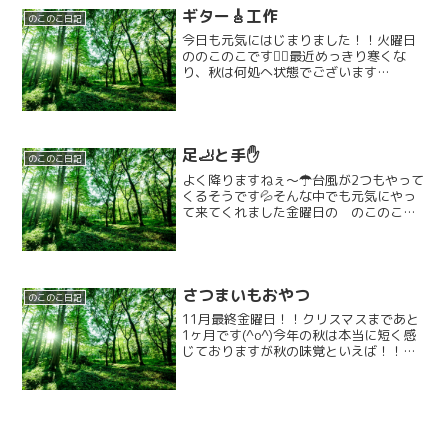
ギター🎸工作
のこのこ日記
今日も元気にはじまりました！！火曜日
ののこのこです🏄‍♀️最近めっきり寒くな
り、秋は何処へ状態でございます
ね、、、😥衣替えができていない今日こ
のごろですが、、のこのこのみんなは今
日も元気いっぱい来てくれました！！☆
彡ドミノで楽しむお友達です...
足🦶と手✋️
のこのこ日記
よく降りますねぇ〜☂台風が2つもやって
くるそうです💦そんな中でも元気にやっ
て来てくれました金曜日の のこのこの
お友達です＼(^o^)／今日は足と手と紙コ
ップを使った活動をしたいと思います。
色の付いた紙コップを左右にならべまし
て自分の足に同じ...
さつまいもおやつ
のこのこ日記
11月最終金曜日！！クリスマスまであと
1ヶ月です(^o^)今年の秋は本当に短く感
じておりますが秋の味覚といえば！！昨
日は柿とみかんをみんなに楽しんでもら
ったので本日はサツマイモを楽しんでも
らえたらと思います＼(^o^)／まずはじめ
にサツマイ...