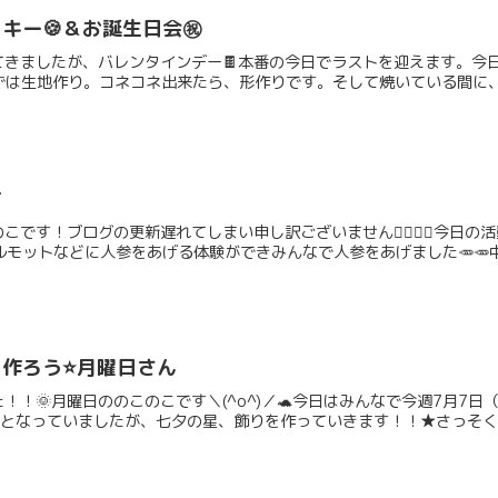
キー🍪＆お誕生日会㊗️
きましたが、バレンタインデー🍫本番の今日でラストを迎えます。今
は生地作り。コネコネ出来たら、形作りです。そして焼いている間に、Hap
け
です！ブログの更新遅れてしまい申し訳ございません🙇‍♂️🙇‍♂️今
ルモットなどに人参をあげる体験ができみんなで人参をあげました🥕🥕中.
作ろう⭐️月曜日さん
！！🌞月曜日ののこのこです＼(^o^)／🐢今日はみんなで今週7月7
くりとなっていましたが、七夕の星、飾りを作っていきます！！★さっそくス