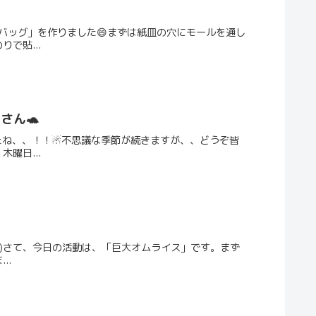
ンバッグ」を作りました😄まずは紙皿の穴にモールを通し
で貼...
さん🐢
したね、、！！☃不思議な季節が続きますが、、どうぞ皆
曜日...
^*)さて、今日の活動は、「巨大オムライス」です。まず
..