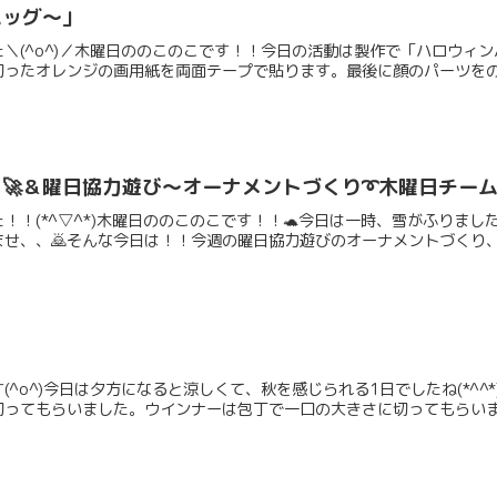
バッグ～」
＼(^o^)／木曜日ののこのこです！！今日の活動は製作で「ハロウィ
ったオレンジの画用紙を両面テープで貼ります。最後に顔のパーツをのり
🚀＆曜日協力遊び～オーナメントづくり➰️木曜日チーム
！！(*^▽^*)木曜日ののこのこです！！🐢今日は一時、雪がふりま
せ、、🙇そんな今日は！！今週の曜日協力遊びのオーナメントづくり、木
(^o^)今日は夕方になると涼しくて、秋を感じられる1日でしたね(*^
ってもらいました。ウインナーは包丁で一口の大きさに切ってもらいま.