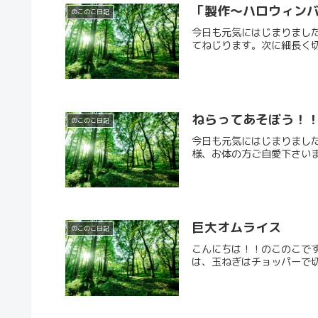
「製作～ハロウィン
のこのこ日記
今日も元気にはじまりました
てねじります。次に細長く切
ねらってあそぼう！！
のこのこ日記
今日も元気にはじまりました
様、お体の方ご自愛下さいま
巨大オムライス
のこのこ日記
こんにちは！！のこのこです
は、玉ねぎはチョッパーで切