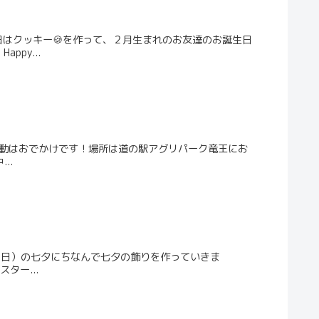
日はクッキー🍪を作って、２月生まれのお友達のお誕生日
py...
日の活動はおでかけです！場所は道の駅アグリパーク竜王にお
..
日（日）の七夕にちなんで七夕の飾りを作っていきま
ター...