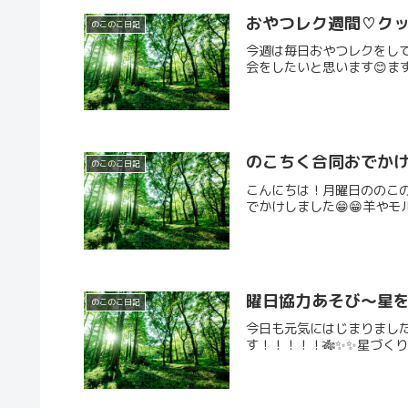
おやつレク週間♡クッ
のこのこ日記
今週は毎日おやつレクをして
会をしたいと思います😊まず
のこちく合同おでか
のこのこ日記
こんにちは！月曜日ののこのこ
でかけしました😁😁羊やモ
曜日協力あそび～星を
のこのこ日記
今日も元気にはじまりました
す！！！！！🎋✨️✨️星づ