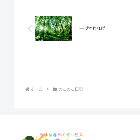
ロープ➰️わなげ
ホーム
のこのこ日記