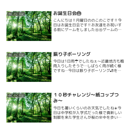
お誕生日会🎂
のこのこ日記
こんにちは‼️月曜日ののこのこです‼️今
日はお誕生日会です‼️お友達をお祝いす
る前にゲームをしました㊗️㊗️ゲームの名
前はお菓子掴みです‼️↓↓↓今日の主役の
お友達です‼️↓↓↓いっぱいお菓子を取ろ
うとして必死になっております🤣🤣みん
な頑張...
振り子ボーリング
のこのこ日記
今日は1日雨☂でしたねぇ〜近畿地方も梅
雨入りしたそうで…しばらく雨が続く様
ですね…今日は振り子ボーリング🎳をし
ました。天井からぶら下がったボールで
ピンを倒します。全部倒すまで頑張りま
す。みんなお友達がやってる時応援出来
て良かったです☺️また...
１０秒チャレンジ〜紙コップつ
のこのこ日記
み〜
今日も暑いくらいのお天気でしたね☀️今
日は中学校が入学式だった様で真新しい
制服を来た学生さんが桜の🌸中を歩いて
おられました。さて、今週チャレンジし
ております１０秒チャレンジですが、今