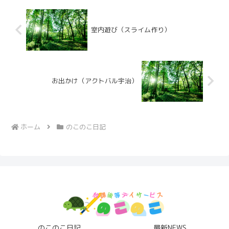
室内遊び（スライム作り）
お出かけ（アクトバル宇治）
ホーム
のこのこ日記
のこのこ日記
最新NEWS