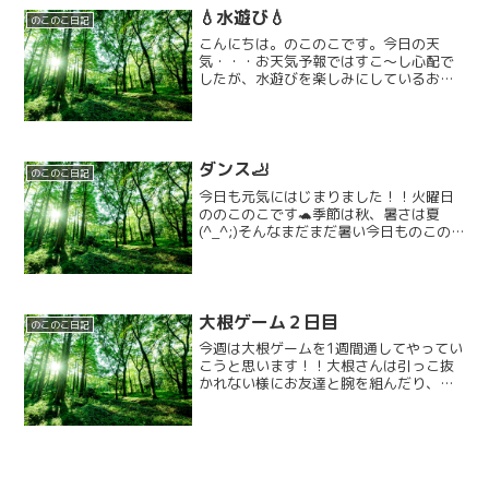
日は紙コップつみに挑戦です。１０秒間
💧水遊び💧
にいくつ積めるか挑戦で...
のこのこ日記
こんにちは。のこのこです。今日の天
気・・・お天気予報ではすこ～し心配で
したが、水遊びを楽しみにしているお友
達の希望がお空に届いたのかな？？😝晴
れました♪そして楽しみにしていたお友達
はお待ちかねの『💧水遊び💧』にいきま
した！アクトパルの小川は...
ダンス🦶
のこのこ日記
今日も元気にはじまりました！！火曜日
ののこのこです🐢季節は秋、暑さは夏
(^_^;)そんなまだまだ暑い今日ものこの
このみんなは元気に来てくれました！！
(◔◡◔)♬今週は運動会週間ということ
で、今週の第二弾、本日火曜日の種目は
「ダンス」です！！...
大根ゲーム２日目
のこのこ日記
今週は大根ゲームを1週間通してやってい
こうと思います！！大根さんは引っこ抜
かれない様にお友達と腕を組んだり、手
を繋いだりしてひっつきます。１分間耐
えれたら大根さんの勝ちそれまでに引っ
こ抜いたらお百姓さん（鬼さん）の勝ち
です。みんな勝つ気満々...