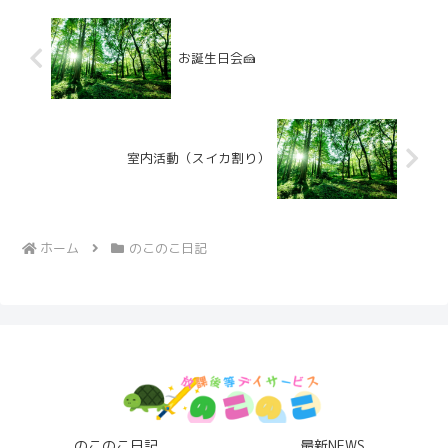
お誕生日会🍰
室内活動（スイカ割り）
ホーム
のこのこ日記
のこのこ日記
最新NEWS