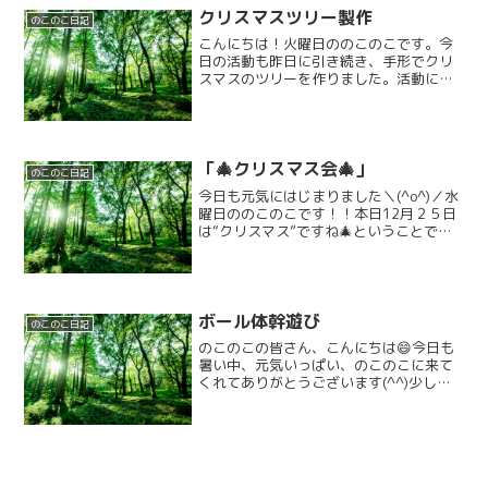
クリスマスツリー製作
のこのこ日記
こんにちは！火曜日ののこのこです。今
日の活動も昨日に引き続き、手形でクリ
スマスのツリーを作りました。活動に入
る前に、クリスマスについてのちょっと
した雑学を話しました。ちなみに、ツリ
ーのモデルがアダムとイブがいたエデン
の園にある知恵の木だとい...
「🎄クリスマス会🎄」
のこのこ日記
今日も元気にはじまりました＼(^o^)／水
曜日ののこのこです！！本日12月２５日
は“クリスマス”ですね🎄ということで、
のこのこ・ちくわぱん合同で「クリスマ
ス会」を行いました✨️午前中は八幡市民
スポーツ公園へ行きました。寒さに負け
ず、元気いっ...
ボール体幹遊び
のこのこ日記
のこのこの皆さん、こんにちは😄今日も
暑い中、元気いっぱい、のこのこに来て
くれてありがとうございます(^^)少しほ
っこりと、水分補給して頂いた後、今日
の活動は、ボール体幹遊びをしました。
二人一組で各自ボールを手にのせて、バ
ランスを取りながら、...