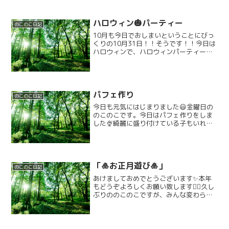
ハロウィン🎃パーティー
のこのこ日記
10月も今日でおしまいということにびっ
くりの10月31日！！そうです！！今日は
ハロウィンで、ハロウィンパーティーを
行います！！\(@^0^@)/まずは…みんな
で仮装をします！！みんなとってもステ
キに着飾ってくれていました！！( •̀ ω •...
パフェ作り
のこのこ日記
今日も元気にはじまりました😃金曜日の
のこのこです。今日はパフェ作りをしま
した🍨綺麗に盛り付けている子もいれ
ば、好きな食べ物をたくさん入れている
子もいました！おかわりをしてくれた子
がほとんどでお腹いっぱい食べることが
出来ました😋明日の活動は、...
「🎍お正月遊び🎍」
のこのこ日記
あけましておめでとうございます✨本年
もどうぞよろしくお願い致します🙇‍♀️久し
ぶりののこのこですが、みんな変わらず
元気に来てくれました～✨️2025年最初の
活動は「お正月遊び」です！午前中はコ
マ回しや福笑いなどのお正月遊びをした
り、絵本を見...