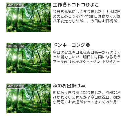
工作🐣トコトコひよこ
のこのこ日記
今日も元気にはじまりました！！水曜日
ののこのこです(*^^*)昨日は晩から天気
が不安定でしたが、、今日はお日柄が良
く、いいお天気で、お昼は夏と思ってし
まう温かさでした(^_^;)そんな今日
は！！みんなで工作をしまし
た！！！！！✨✨今日作るの...
ドンキーコング🦍
のこのこ日記
今日はお洗濯日和なお日様☀からはじま
った朝でしたが、明日には雨になるそう
で…今夜は気圧がぐぅ～んと下がるんだ
とか…今日も元気に来てくれたのこのこ
月曜日のお友達(^o^)今日はドンキーコン
グ🦍の様に転がってくる樽をJUMPで避け
たいと思います...
秋のお出掛け🚗
のこのこ日記
朝晩めっきり寒くなりました。風邪など
ひかれていませんか？今日は祝日。朝か
ら元気にお友達がやってきてくれた月曜
日です。今日は朝から雨が降ったりやん
だりで…お出掛けをどうしようか悩みま
したが、お昼ご飯を食べてから思い切っ
て出かけてみました！！行...