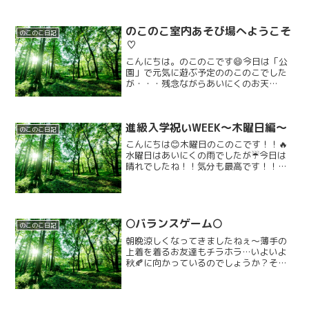
のこのこ室内あそび場へようこそ
のこのこ日記
♡
こんにちは。のこのこです😄今日は「公
園」で元気に遊ぶ予定ののこのこでした
が・・・残念ながらあいにくのお天
気・・・(^_^;)お天気は仕方ないので、
今日は室内で元気い遊べる方法を考えま
した！！！どこでも元気に遊べることが
進級入学祝いWEEK〜木曜日編〜
のこのこのお友達の良い...
のこのこ日記
こんにちは😊木曜日のこのこです！！🔥
水曜日はあいにくの雨でしたが☔️今日は
晴れでしたね！！気分も最高です！！せ
っかく晴れたということで！！今日はみ
んなでお出かけに行きました！！🚶‍♀️🚶‍♀️外
は暑かったですが🥵ワクワクしながら公
園へ！！み...
🌕️バランスゲーム🌕️
のこのこ日記
朝晩涼しくなってきましたねぇ〜薄手の
上着を着るお友達もチラホラ…いよいよ
秋🍂に向かっているのでしょうか？そこ
で、活動に入るときに少しお話してみま
した。秋と言えば…◯◯1番に出たのは食
欲でした！！(^o^)みんな元気です。今日
は、お月様に見立...