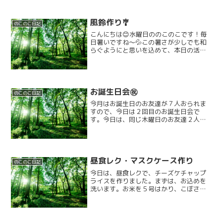
風鈴作り🎐
のこのこ日記
こんにちは😊水曜日ののこのこです！毎
日暑いですね～💦この暑さが少しでも和
らぐようにと思いを込めて、本日の活動
は「風鈴作り」をしました＼(^o^)／まず
はゼリーのカップにシールでデコレーシ
ョンしていきます。「どれにしようか
な？」次は短冊に好き...
お誕生日会㊗️
のこのこ日記
今月はお誕生日のお友達が７人おられま
すので、今日は２回目のお誕生日会で
す。今日は、同じ木曜日のお友達２人の
お祝いをしたいと思います😊みんなで
HappyBirthday♪を歌ってローソクを吹き
消してもらいました!!それからバームクー
ヘンを生地...
昼食レク・マスクケース作り
のこのこ日記
今日は、昼食レクで、チーズケチャップ
ライスを作りました。まずは、お込めを
洗います。お米を５号はかり、こぼさな
い様にまた お米の研ぎ汁が、透明にな
るまで、しっかりとあらいます。「水が
つめたい」「手がカチカンでしまう」と
いいながらも、しっかりと...