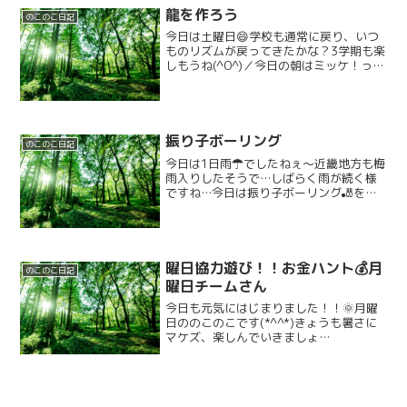
龍を作ろう
のこのこ日記
今日は土曜日😄学校も通常に戻り、いつ
ものリズムが戻ってきたかな？3学期も楽
しもうね(^O^)／今日の朝はミッケ！っと
ゆう遊びをしました😊カードにかかれた
絵と同じパーツ6つを3分で何個見つけら
れるかな！？色と形があっているものを
見つけます！！...
振り子ボーリング
のこのこ日記
今日は1日雨☂でしたねぇ〜近畿地方も梅
雨入りしたそうで…しばらく雨が続く様
ですね…今日は振り子ボーリング🎳をし
ました。天井からぶら下がったボールで
ピンを倒します。全部倒すまで頑張りま
す。みんなお友達がやってる時応援出来
て良かったです☺️また...
曜日協力遊び！！お金ハント💰️月
のこのこ日記
曜日チームさん
今日も元気にはじまりました！！🌞月曜
日ののこのこです(*^^*)きょうも暑さに
マケズ、楽しんでいきましょ
う！！！！！＼(^o^)／今日もやりま
す！！お金ハントです(￣ー￣)ﾆﾔﾘ💰️みん
なで天井付近にぶら下がったイラストの
10円玉のお金をマ...