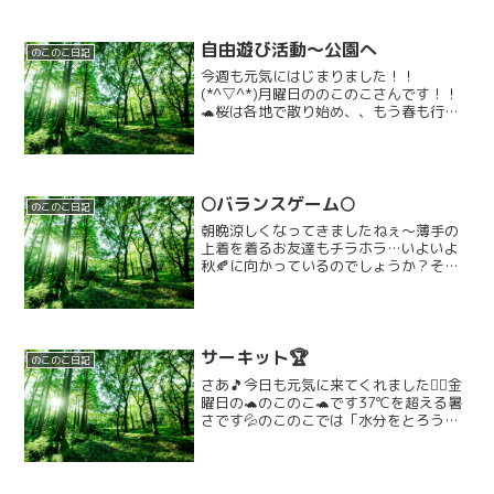
自由遊び活動〜公園へ
のこのこ日記
今週も元気にはじまりました！！
(*^▽^*)月曜日ののこのこさんです！！
🐢桜は各地で散り始め、、もう春も行っ
てしまうのか、、、、としみじみとする
今日このごろですが、、🥺🌸今月から始
まった自由遊び活動！！（●＾o＾●）今
日が第一弾で、自由遊び...
🌕️バランスゲーム🌕️
のこのこ日記
朝晩涼しくなってきましたねぇ〜薄手の
上着を着るお友達もチラホラ…いよいよ
秋🍂に向かっているのでしょうか？そこ
で、活動に入るときに少しお話してみま
した。秋と言えば…◯◯1番に出たのは食
欲でした！！(^o^)みんな元気です。今日
は、お月様に見立...
サーキット🏆
のこのこ日記
さあ🎵今日も元気に来てくれました🏳‍🌈金
曜日の🐢のこのこ🐢です37℃を超える暑
さです💦のこのこでは「水分をとろう」
運動を実施しています朝の会が始まり、
体操をして勉強やぬりえに集中する子ど
もたち😊お花にも水をあげてくれていま
す🌺秋に咲くコスモ...