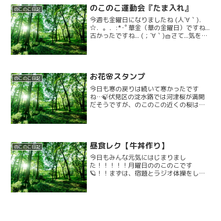
のこのこ運動会『たま入れ』
のこのこ日記
今週も金曜日になりましたね (人´∀｀)．
☆．。．:*･ﾟ華金（華の金曜日）ですね...
古かったですね... (；´∀｀)🧺さて...気を取
り直して...連日、熱戦が繰り広げられてい
る『のこのこ運動会週間』!!今日はどんな
ことをしたのでし...
お花🌸スタンプ
のこのこ日記
今日も寒の戻りは続いて寒かったです
ね…🍃伏見区の淀水路では河津桜が満開
だそうですが、のこのこの近くの桜はま
だまたの様子…ですが！！のこのこには
春到来！！みんなで桜を咲かせました＼
(^o^)／なんと！！満開に咲き誇りました
＼(^o^)／明日は...
昼食レク【牛丼作り】
のこのこ日記
今日もみんな元気にはじまりまし
た！！！！！月曜日ののこのこです
🪐！！まずは、宿題とラジオ体操をしま
した。その後は、活動で昼食レクで、み
んなで牛丼を作りました！！！！！！＼
(^o^)／材料は、お肉、玉ねぎと調味料と
して、みりん、醤油をつかいま...