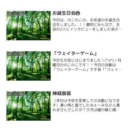
お誕生日会🎂
のこのこ日記
今日は、のこのこの、お友達のお誕生日
会をしました。！！最初にみんなで，主
役の2人にインタビューをしました🤩少し
緊張した，様子が，みられましたが、お
友達が考えてくれた，質問に，しっかり
答えてくれていました。そして、インタ
ビューの後は，以前から...
「ウェイターゲーム」
のこのこ日記
今日も元気にはじまりました＼(^o^)／月
曜日ののこのこです！！今日の活動は
「ウェイターゲーム」です😄「“ウェイタ
ーゲーム”って何？」“ウェイターゲー
ム”とは…棒の両端に紙皿を付け、その上
にカラーボールを1個ずつ乗せて運ぶゲー
ムです♪カフェ...
神経衰弱
のこのこ日記
（本日は予定を変更しての活動になりま
す）凄い雨と雷でしたねぇ〜みなさん濡
れませんでしたが？夕方は嘘の様に晴れ
ていましたが…私の靴とズボンはまだ濡
れています…(・_・;)そんな今日は、のこ
のこのお友達の顔で作った特製カードで
神経衰弱をしました...