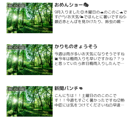
おめんショー🎭️
のこのこ日記
9月入りました😊木曜日の🐢のこのこ🐢で
す(^^)/お天気🌤️でほんとに暑いですね💦
最近赤とんぼを見かけたり、鈴虫の鳴き
声が聞こえたり🍁🎑小さな秋み～つけた
🎵歌いたくなりますね😄季節の歌も取り
入れていきたいです🎵まだ３０℃超えま
すので体調にお...
かりものきょうそう
のこのこ日記
今週は雨が多いお天気になりそうですね
🐌今年は梅雨入りも早いですかね？？っ
と思っていたら昨日梅雨入りしたんです
ってね！！！！！！！🐌早すぎてびっく
りしています。その分秋も長いと良いの
ですが(*´ω`*)。。。今日の活動は借り物
競走です！！！ス...
新聞パンチ👊
のこのこ日記
こんにちは！！土曜日ののこのこで
す！！今週もすごく暑かったですね🥵熱
中症には気をつけてくださいね🫠早速で
すが今日の活動は新聞パンチです！！👊
👊👊ルールは簡単！！新聞にパンチをし
て破れるかチャレンジするという内容に
なります！！👊普段新聞を破っ...