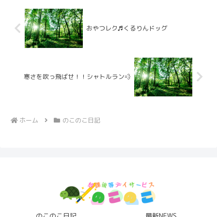
おやつレク♬くるりんドッグ
寒さを吹っ飛ばせ！！シャトルラン💨
ホーム
のこのこ日記
のこのこ日記
最新NEWS