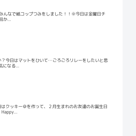
！みんなで紙コップつみをしました！！🌞今日は金曜日チ
...
か？今日はマットをひいて…ごろごろリレーをしたいと思
なる...
日はクッキー🍪を作って、２月生まれのお友達のお誕生日
py...