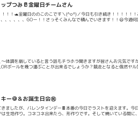
ップつみ🥛金曜日チームさん
！！！🐢金曜日ののこのこです＼(^o^)／今日も引き続き！！！！！
ぃ、、、、、、GOー！！さっそくみんなで積んでいきます！！😃今週何回か
ぇ〜体調を崩していると言う話もチラホラ聞きますが皆さんお元気です
LORボールを幾つ運ぶことが出来るでしょうか？競走となると俄然ヤル気に
キー🍪＆お誕生日会㊗️
きましたが、バレンタインデー🍫本番の今日でラストを迎えます。今
は生地作り。コネコネ出来たら、形作りです。そして焼いている間に、Hap