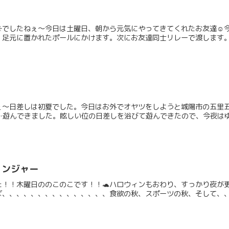
☀でしたねぇ〜今日は土曜日、朝から元気にやってきてくれたお友達☺️
足元に置かれたポールにかけます。次にお友達同士リレーで渡します。腹
ぇ〜日差しは初夏でした。今日はお外でオヤツをしようと城陽市の五里
遊んできました。眩しい位の日差しを浴びて遊んできたので、今夜はゆっ
ェンジャー
た！！木曜日ののこのこです！！🐢ハロウィンもおわり、すっかり夜が
ば、、、、、、、、、、、、、、、食欲の秋、スポーツの秋、そして、、芸