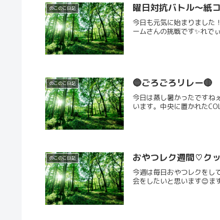
曜日対抗バトル～紙コ
のこのこ日記
今日も元気に始まりました！
ームさんの挑戦です✨️れで
🔵ごろごろリレー🔴
のこのこ日記
今日は蒸し暑かったですね
います。中央に置かれたCO
おやつレク週間♡クッ
のこのこ日記
今週は毎日おやつレクをして
会をしたいと思います😊まず