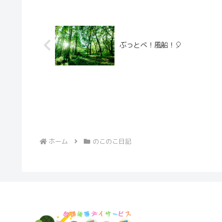
ぶっとべ！風船！🎈
ホーム
のこのこ日記