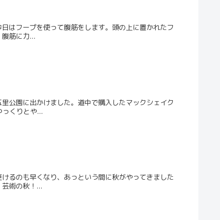
今日はフープを使って腹筋をします。頭の上に置かれたフ
筋に力...
五里公園に出かけました。道中で購入したマックシェイク
くりとや...
更けるのも早くなり、あっという間に秋がやってきました
術の秋！...