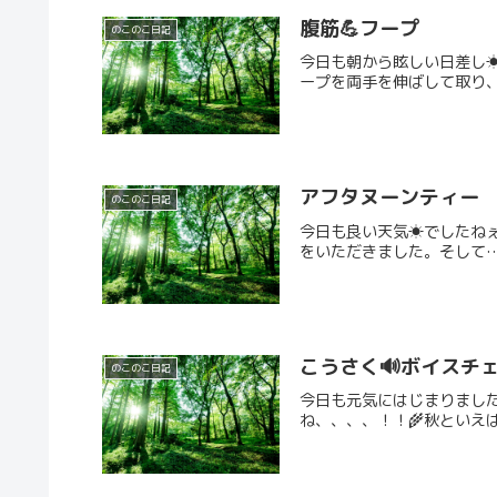
腹筋💪フープ
のこのこ日記
今日も朝から眩しい日差し
ープを両手を伸ばして取り、
アフタヌーンティー
のこのこ日記
今日も良い天気☀でしたね
をいただきました。そして…
こうさく🔊ボイスチ
のこのこ日記
今日も元気にはじまりまし
ね、、、、！！🌾秋といえ