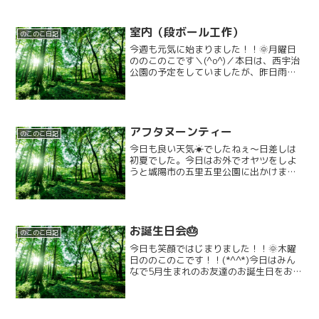
室内（段ボール工作）
のこのこ日記
今週も元気に始まりました！！🌞月曜日
ののこのこです＼(^o^)／本日は、西宇治
公園の予定をしていましたが、昨日雨が
降ったので質に活動に変更しました。
(;_;)活動が始まるとみんなルールを守っ
て楽しく工作をしてくれました。😁こん
な感じで作って...
アフタヌーンティー
のこのこ日記
今日も良い天気☀でしたねぇ〜日差しは
初夏でした。今日はお外でオヤツをしよ
うと城陽市の五里五里公園に出かけまし
た。道中で購入したマックシェイクをい
ただきました。そして…遊んできまし
た。眩しい位の日差しを浴びて遊んでき
たので、今夜はゆっくりとや...
お誕生日会🎂
のこのこ日記
今日も笑顔ではじまりました！！🌞木曜
日ののこのこです！！(*^^*)今日はみん
なで5月生まれのお友達のお誕生日をお祝
いしましたっ！！(∩´∀｀)∩ﾜｰｲみんなでお
祝いしていきますよっ！！！！(^o^)最初
はお誕生日のお友達の出生体重と同じぐ...