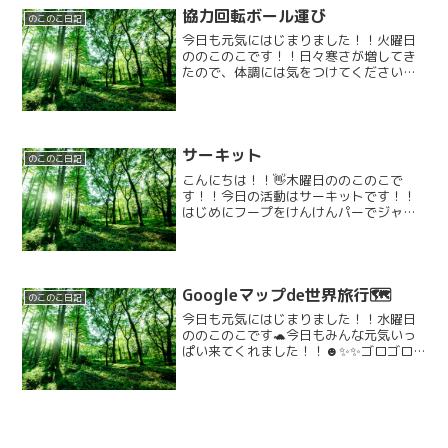
協力回転ボール運び
のこのこ日記
今日も元気にはじまりました！！火曜日
ののこのこです！！日々寒さが増してき
たので、体調には気をつけてください
ね！🤧今日の活動は協力回転ボール運び
です！ルールはこちら～⬇️⬇️⬇️風船一つと
目安の台を2つ用意！！前のお友達が風船
を弾いたら次のお...
サーキット
のこのこ日記
こんにちは！！👋木曜日ののこのこで
す！！今日の活動はサーキットです！！
はじめにフープをけんけんパーでジャン
プします🪽その次はトンネルを潜ってい
きます🧞‍♂️次はトランポリンです！！10回
ジャンプしてから次に進めるというルー
ルです！最後にプー...
Googleマップde世界旅行🗺
のこのこ日記
今日も元気にはじまりました！！水曜日
ののこのこです🐢今日もみんな元気いっ
ぱい来てくれました！！☻✨✨ゴロゴロ
したり、、(つ∀-)いろんなおもちゃでそ
れぞれ遊びました！！☆彡もうすっかり
秋になりましたね、、！！🌾そんな今日
はみんなで世界旅行！...