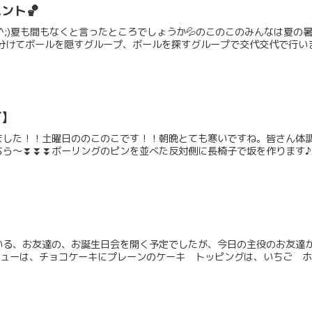
ント🏀
_^;)夏も間もなくと言ったところでしょうか💦のこのこのみんなは夏の
分けてボールを隠すグループ、ボールを探すグループで交代交代で行います
グ】
ました！！土曜日ののこのこです！！朝晩とても寒いですね。皆さん体
ら～⏬️⏬️⏬️ボーリングのピンを並べた反対側に長椅子で坂を作ります♪坂
いる、お友達の、お誕生日会を開く予定でしたが、今日の主役のお友達
)。今日のメニューは、チョコケーキにプレーンのケーキ トッピングは、いちご ホイ