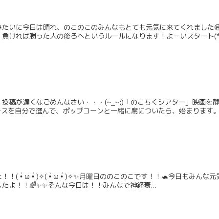
たいに今日は晴れ、のこのこのみんなもとても元気に来てくれました😄
負ければ勝った人の後ろへというルールになります！よーいスタート(*^^
投稿が遅くなごめんなさい・・・(~_~;)「のこちくシアター」映画
スを自分で選んで、ポップコーンと一緒に席についたら、始まります。【
 •̀ ω •́ )✧( •̀ ω •́ )✧✨月曜日ののこのこです！！🐢今日
たよ！！🌈✨✨そんな今日は！！みんなで神経衰...