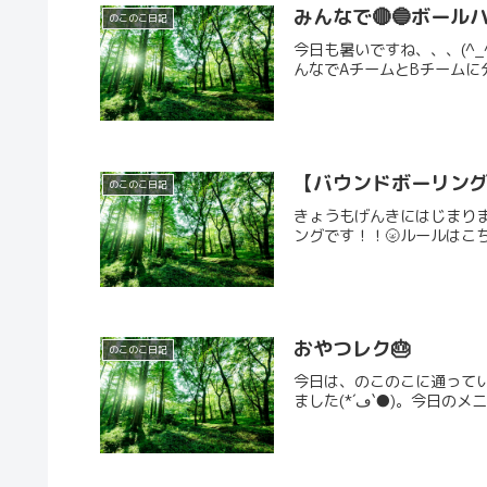
みんなで🔴🔵ボールハ
のこのこ日記
今日も暑いですね、、、(^
んなでAチームとBチームに
【バウンドボーリン
のこのこ日記
きょうもげんきにはじまり
ングです！！🌝ルールはこち
おやつレク🎂
のこのこ日記
今日は、のこのこに通って
ました(*´ڡ`●