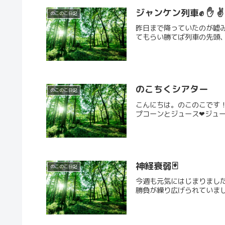
ジャンケン列車✊ ✋ ✌
のこのこ日記
昨日まで降っていたのが嘘み
てもらい勝てば列車の先頭、
のこちくシアター
のこのこ日記
こんにちは。のこのこです！
プコーンとジュース❤ジュー
神経衰弱🃏
のこのこ日記
今週も元気にはじまりました！！(
勝負が繰り広げられていまし