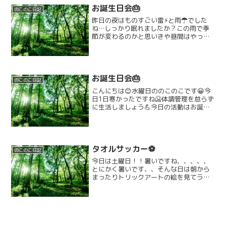
お誕生日会🎂
のこのこ日記
昨日の夜はものすごい雷⚡️と雨☂でした
ね…しっかり眠れましたか？この雨で季
節が変わるのかと思いきや昼間はやっぱ
り暑い！！マダマダ暑さとの戦いです
ね…今日は９月生まれのお友達のお誕生
日会🎂をします。まずはみんなの前で◯
日に◯歳になりますって言...
お誕生日会🎂
のこのこ日記
こんにちは😊水曜日ののこのこです😀今
日1日寒かったですね🥶体調管理を怠らず
に生活しましょう💪今日の活動はお誕生
日会です🎂今回のお誕生日会は2人のお友
達のお誕生日をお祝いをしました！！㊗️
🎉お誕生日おめでとうございます🎉🎉み
んなでお祝いしたあ...
タオルサッカー⚽️
のこのこ日記
今日は土曜日！！暑いですね、、、、、
とにかく暑いです、、そんな日は朝から
まったりトリックアートの絵を見てラジ
オ体操をして体を目一杯動かして元気い
っぱい‼️そして、お勉強をして頭もシャ
ッキーーーん！！✨️✨️そして！！お昼から
はタオルサッカー...