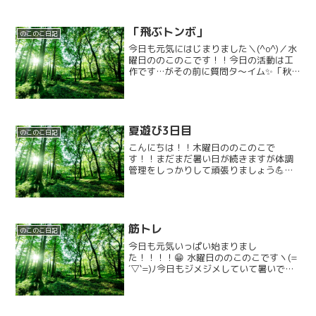
「飛ぶトンボ」
のこのこ日記
今日も元気にはじまりました＼(^o^)／水
曜日ののこのこです！！今日の活動は工
作です…がその前に質問タ～イム✨️「秋
の虫ってどんな虫がいるか知ってる？」
「知ってる！！バッタ！！」「トン
ボ！」と答えていたお友だち。他にもス
ズムシやコオロギ、マ...
夏遊び3日目
のこのこ日記
こんにちは！！木曜日ののこのこで
す！！まだまだ暑い日が続きますが体調
管理をしっかりして頑張りましょう💪今
日の活動は射的になります💥🔫みんな上
手に的に当てられていました✨3回チャレ
ンジできるのですが全て当てられている
お友達もいました👏👏場の雰...
筋トレ
のこのこ日記
今日も元気いっぱい始まりまし
た！！！！😁 水曜日ののこのこですヽ(=
´▽`=)ﾉ今日もジメジメしていて暑いです
ね、、、のこのこのみんなは今日も元気
いっぱい来てくれました！！ヽ(=´▽`=)ﾉ
本日の活動は筋トレをしました。😁最初
にスクワットを...