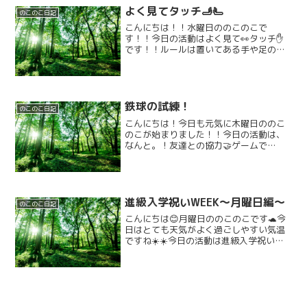
ラシイ、、、、！！どの作品を見てもと
よく見てタッチ🫸🫷
ってもワ...
のこのこ日記
こんにちは！！水曜日ののこのこで
す！！今日の活動はよく見て👀タッチ✋
です！！ルールは置いてある手や足の写
真通りに四つ這いになって進んでいくと
いう内容になります🤓初めは難しそうに
されているお友達もいましたが何度もチ
ャレンジしてコツを掴まれてい...
鉄球の試練！
のこのこ日記
こんにちは！今日も元気に木曜日ののこ
のこが始まりました！！今日の活動は、
なんと。！友達との協力🤝ゲームで
す！！ルールは簡単で、スタート地点か
らゴールに向かってボールを運ぶだけ！
ただ、協力なので２人が息を合わせる必
要があり、そこが難しい😖ポイ...
進級入学祝いWEEK〜月曜日編〜
のこのこ日記
こんにちは😊月曜日ののこのこです🐢今
日はとても天気がよく過ごしやすい気温
ですね☀️☀️今日の活動は進級入学祝いな
ので自己紹介をしてもらいました！！軽
く自己紹介をした後にみんなで公園にい
きました！！遊具で遊んだ後はスタッフ
vs子供達で鬼ごっこ...