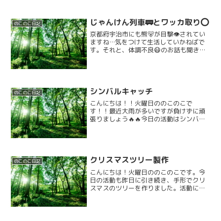
じゃんけん列車🚃とワッカ取り⭕️
のこのこ日記
京都府宇治市にも熊🐻が目撃👁️されてい
ますね…気をつけて生活していかねばで
す。それと、体調不良😷のお話も聞きま
す。手洗いうがいをキチンとして欲しい
と思います。あとは、睡眠💤ですね。 今
日は音楽遊びとして…輪っか取りをしま
した。本日の優勝🏆次...
シンバルキャッチ
のこのこ日記
こんにちは！！火曜日ののこのこで
す！！最近大雨が多いですが負けずに頑
張りましょう🔥🔥今日の活動はシンバル
キャッチです！！ルールは両手でピンポ
ン玉を掴んで空の箱に1分間でどれだけ入
れれるかチャレンジするといった活動に
なります！🔥🔥ピンポン玉が...
クリスマスツリー製作
のこのこ日記
こんにちは！火曜日ののこのこです。今
日の活動も昨日に引き続き、手形でクリ
スマスのツリーを作りました。活動に入
る前に、クリスマスについてのちょっと
した雑学を話しました。ちなみに、ツリ
ーのモデルがアダムとイブがいたエデン
の園にある知恵の木だとい...