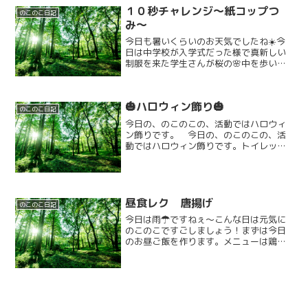
１０秒チャレンジ〜紙コップつ
のこのこ日記
み〜
今日も暑いくらいのお天気でしたね☀️今
日は中学校が入学式だった様で真新しい
制服を来た学生さんが桜の🌸中を歩いて
おられました。さて、今週チャレンジし
ております１０秒チャレンジですが、今
日は紙コップつみに挑戦です。１０秒間
🎃ハロウィン飾り🎃
にいくつ積めるか挑戦で...
のこのこ日記
今日の、のこのこの、活動ではハロウィ
ン飾りです。 今日の、のこのこの、活
動ではハロウィン飾りです。トイレット
ペーパーの芯・羽の形を取った折り紙
で、コウモリを作りました。🦇みんなの
作ったコウモリは、大きい画用紙に貼り
付けて、のこのこの、室内の...
昼食レク 唐揚げ
のこのこ日記
今日は雨☂ですねぇ〜こんな日は元気に
のこのこですごしましょう！まずは今日
のお昼ご飯を作ります。メニューは鶏の
唐揚げとお味噌汁とご飯です。みんなで
6kgの鶏もも肉を切ります。次は味付け、
醤油、みりん、酒、砂糖、塩、生姜をい
れたら揉み込みます。...