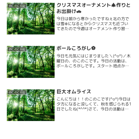
クリスマスオーナメント🎄作りと
のこのこ日記
お出掛け🚗
今日は朝から寒かったですねぇ北の方で
は雪❄️になるとか💦クリスマスも近づい
てきたので今週はオーナメント作り習慣
でした。最後の今日はミニツリー🎄を作
ります。まずは線通り切ります。そして
ノリで貼り合わせます。出来たらシール
ボールころがし⚽️
を貼ったり、ペンでお絵...
のこのこ日記
今日も元気にはじまりました＼(^o^)／木
曜日の、のこのこです。今日の活動は、
ボールころがしです。スタート地点か
ら、ボールを転がしフープに、いれると
いう遊びです！！今回は，色々得点があ
り，狙いを定めてよーいスタート！！
色々な方向から、ボール...
巨大オムライス
のこのこ日記
こんにちは！！のこのこです(^o^)今日は
夕方になると涼しくて、秋を感じられる1
日でしたね(*^^*)さて、今日の活動は、
「巨大オムライス」です。まずは、玉ね
ぎはチョッパーで切ってもらいました。
ウインナーは包丁で一口の大きさに切っ
てもらいま...