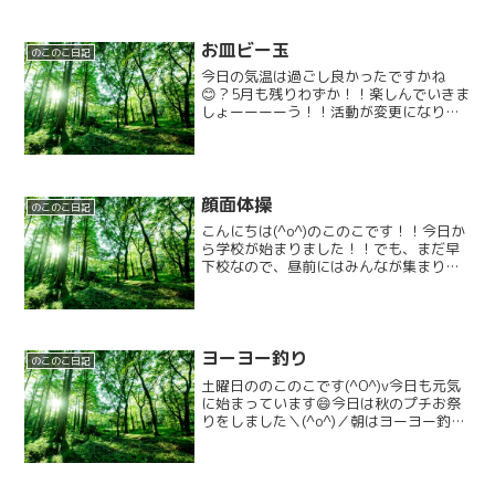
お皿ビー玉
のこのこ日記
今日の気温は過ごし良かったですかね
😊？5月も残りわずか！！楽しんでいきま
しょーーーーう！！活動が変更になり申
し訳ございません。今日は紙皿とビー
玉、紙コップを使い遊びます😊紙皿、紙
コップを好きにペイントしていきます＼
(^o^)／描いても、塗っ...
顔面体操
のこのこ日記
こんにちは(^o^)のこのこです！！今日か
ら学校が始まりました！！でも、まだ早
下校なので、昼前にはみんなが集まり昼
食を食べのこのこが始まりました(^^)今
日の活動は「顔面体操」です！(*^^*)付
箋を顔に貼って、表情を色々作り、顔の
筋肉を動...
ヨーヨー釣り
のこのこ日記
土曜日ののこのこです(^O^)v今日も元気
に始まっています😄今日は秋のプチお祭
りをしました＼(^o^)／朝はヨーヨー釣り
ですみんなで水を溜めるところからスタ
ートです＼(^o^)／Ｓ字フックの釣り竿で
好きなヨーヨーに狙いを定めて釣ってい
きます...