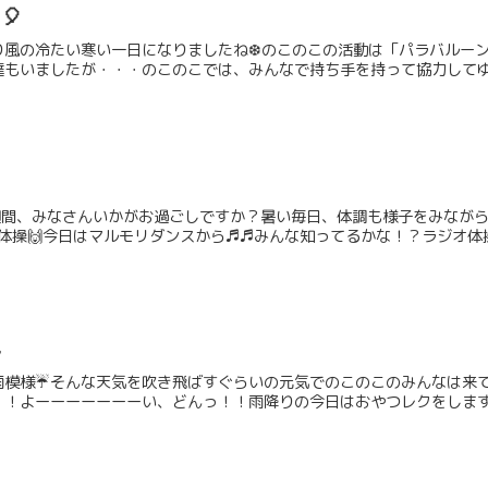
🎈
り風の冷たい寒い一日になりましたね❆のこのこの活動は「パラバルー
もいましたが・・・のこのこでは、みんなで持ち手を持って協力してゆっ
り1週間、みなさんいかがお過ごしですか？暑い毎日、体調も様子をみな
オ体操🙌今日はマルモリダンスから♬♬みんな知ってるかな！？ラジオ体操し
ん
模様☔そんな天気を吹き飛ばすぐらいの元気でのこのこのみんなは来てくれま
！！よーーーーーーーい、どんっ！！雨降りの今日はおやつレクをします.