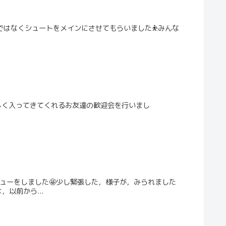
ムではなくシュートをメインにさせてもらいました⛹️みんな
度から新しく入ってきてくれるお友達の歓迎会を行いまし
ューをしました🤩少し緊張した，様子が，みられました
以前から...