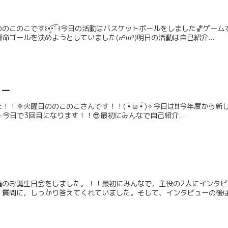
のこのこです꒰•̫͡•ོ꒱今日の活動はバスケットボールをしました🏀ゲー
命ゴールを決めようとしていました(☍ω⁰)明日の活動は自己紹介...
ィー
🌞火曜日ののこのこさんです！！( •̀ ω •́ )✧今日は❗️❗️今年
ｲ✨✨今日で3回目になります！！😎最初にみんなで自己紹介...
達のお誕生日会をしました。！！最初にみんなで，主役の2人にインタビ
質問に，しっかり答えてくれていました。そして、インタビューの後は，