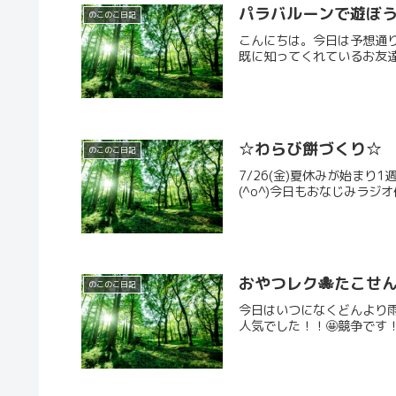
パラバルーンで遊ぼう
のこのこ日記
こんにちは。今日は予想通
既に知ってくれているお友達
☆わらび餅づくり☆
のこのこ日記
7/26(金)夏休みが始ま
(^o^)今日もおなじみラジ
おやつレク🐙たこせ
のこのこ日記
今日はいつになくどんより雨
人気でした！！🤩競争です