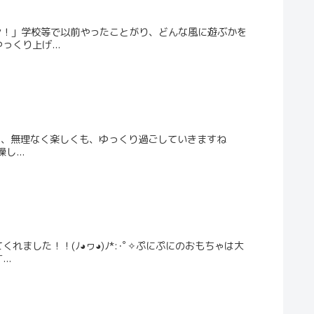
ン！」学校等で以前やったことがり、どんな風に遊ぶかを
くり上げ...
がら、無理なく楽しくも、ゆっくり過ごしていきますね
...
した！！(ﾉ◕ヮ◕)ﾉ*:･ﾟ✧ぷにぷにのおもちゃは大
..