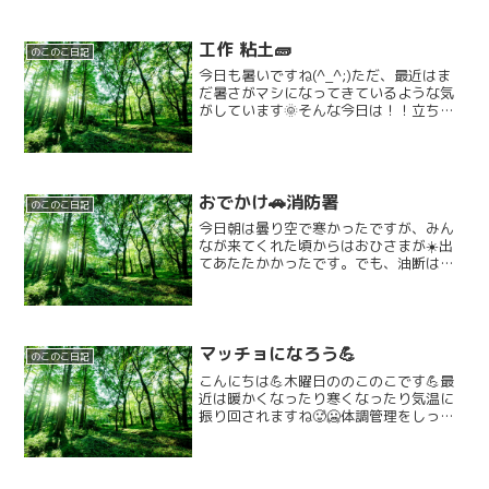
工作 粘土🧱
のこのこ日記
今日も暑いですね(^_^;)ただ、最近はま
だ暑さがマシになってきているような気
がしています🌞そんな今日は！！立ち幅
跳びでしたが、工作でねんどあそびをし
ました！！(＠＾０＾)粘土の袋を開けて
粘土の登場です！！早速粘土を触ってこ
ねていきます！！...
おでかけ🚗消防署
のこのこ日記
今日朝は曇り空で寒かったですが、みん
なが来てくれた頃からはおひさまが☀️出
てあたたかかったです。でも、油断は禁
物！！年末年始は寒くなるそうです。体
調には気を付けて過ごして行きましょう
ね。12月も今日は26日、今年も残すとこ
ろあと1日ののこの...
マッチョになろう💪
のこのこ日記
こんにちは💪木曜日ののこのこです💪最
近は暖かくなったり寒くなったり気温に
振り回されますね🥵🥶体調管理をしっか
りしましょう！！早速ですが今日の活動
はマッチョになろう💪です！！初めは腕
立て伏せをしました！！腕立て伏せは少
し難しそうでしたが中には...