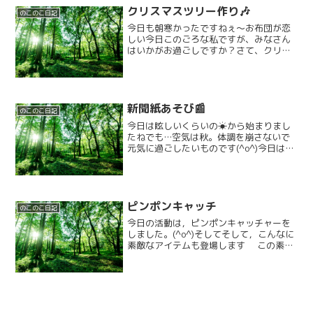
クリスマスツリー作り🎶
のこのこ日記
今日も朝寒かったですねぇ〜お布団が恋
しい今日このごろな私ですが、みなさん
はいかがお過ごしですか？さて、クリス
マスまで一ヶ月を切りました。のこのこ
では巨大ツリーを作るべく毎日皆の手形
をとっておりますが…現在の進行状態
は…まだまだ続けていきます...
新聞紙あそび📰
のこのこ日記
今日は眩しいくらいの☀から始まりまし
たねでも…空気は秋。体調を崩さないで
元気に過ごしたいものです(^o^)今日はみ
んなで新聞紙を使って遊びたいと思いま
す。スタッフとジャンケン✊️✌️🖐️をして負
けたら自分の乗っている新聞紙を半分に
折ります。...
ピンポンキャッチ
のこのこ日記
今日の活動は，ピンポンキャッチャーを
しました。(^o^)そしてそして，こんなに
素敵なアイテムも登場します この素敵
な、素材に1人がカラーボールを転がし
て、もう1人が転がってきたボールを小さ
な箱で受け取ります。 みんな、真剣に
キャッチするお...