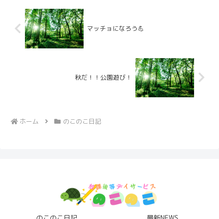
マッチョになろう💪
秋だ！！公園遊び！
ホーム
のこのこ日記
のこのこ日記
最新NEWS