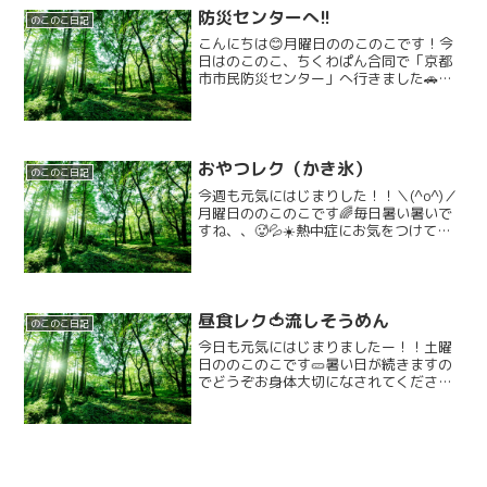
防災センターへ!!
のこのこ日記
こんにちは😊月曜日ののこのこです！今
日はのこのこ、ちくわぱん合同で「京都
市市民防災センター」へ行きました🚗最
初に防災センターについてや避難する時
に大切な「お（押さない）は（走らな
い）し（しゃべらない）」の話を聞きま
した。その後、強風体験をし...
おやつレク（かき氷）
のこのこ日記
今週も元気にはじまりした！！＼(^o^)／
月曜日ののこのこです🌈毎日暑い暑いで
すね、、🥵💦☀️熱中症にお気をつけて、
みんなで楽しんでいきましょう！！(>_<)
朝からみんなで夏休みの目覚まし⏰️ラジ
オ体操とお勉強タイムで目と頭をシャキ
ーーーー...
昼食レク🍅流しそうめん
のこのこ日記
今日も元気にはじまりましたー！！土曜
日ののこのこです🥒暑い日が続きますの
でどうぞお身体大切になされてください
ませm(_ _)mそんなこんなで夏休みもも
う残りわずかとなりました、、！！夏休
み、長いようであっという間だったので
はないでしょうか？...