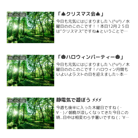
「🎄クリスマス会🎄」
のこのこ日記
今日も元気にはじまりました＼(^o^)／水
曜日ののこのこです！！本日12月２５日
は“クリスマス”ですね🎄ということで、
のこのこ・ちくわぱん合同で「クリスマ
ス会」を行いました✨️午前中は八幡市民
スポーツ公園へ行きました。寒さに負け
ず、元気いっ...
「🎃ハロウィンパーティー🎃」
のこのこ日記
今日も元気にはじまりました＼(^o^)／木
曜日ののこのこです！ハロウィン月間も
いよいよラストの日を迎えました✨️本日
の活動はのこのこ・ちくわぱん合同「ハ
ロウィンパーティー」でした🎃のこのこ
に集まってまずはハロウィンパーティー
の準備です！カチ...
静電気で遊ぼう ⚡⚡⚡
のこのこ日記
今週も後半に入った木曜日ですね (・
∀・)／朝晩が涼しくなってきた今日この
頃...日中は相変わらず暑いですね (；´∀｀)
💦💦💦 ⚡⚡⚡さて、今日の活動は自然の
力...科学実験をしました (・∀・)」先ず
『静電気って何?? 』から始まって....