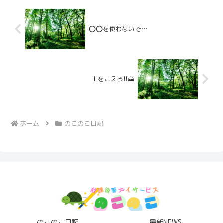
⭕️⭕️を使わないで…
山をこえろ!!🗻
ホーム
のこのこ日記
のこのこ日記
最新NEWS