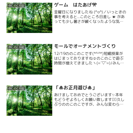
ゲーム はたあげ🎌
のこのこ日記
金曜日になりましたね (^o^)／いっときの
事を考えると...このところ日差し ☀ があ
っても少し暑さが緩くなったような気が
しますね (*^o^*)5月らしい?? 気候で過
ごしやすいですね (*‘ω‘ *)☁今日は２週
連続企画『旗あげ』の『...
モールでオーナメントづくり
のこのこ日記
12/19ののこのこです(*^^*)短縮授業が
はじまっておりますね☺のこのこで遊ぶ
時間が増えてきましたヽ(=´▽`=)ﾉみんな
好きな遊びが長くできて嬉しそうな表情
がみられますよ♡♡♡今日も冬やクリス
マスを感じられる活動です🎄まずはモー
ル選び...
「🎍お正月遊び🎍」
のこのこ日記
あけましておめでとうございます✨本年
もどうぞよろしくお願い致します🙇‍♀️久し
ぶりののこのこですが、みんな変わらず
元気に来てくれました～✨️2025年最初の
活動は「お正月遊び」です！午前中はコ
マ回しや福笑いなどのお正月遊びをした
り、絵本を見...