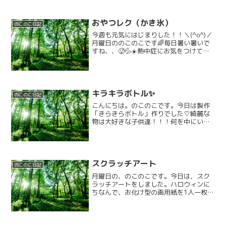
おやつレク（かき氷）
のこのこ日記
今週も元気にはじまりした！！＼(^o^)／
月曜日ののこのこです🌈毎日暑い暑いで
すね、、🥵💦☀️熱中症にお気をつけて、
みんなで楽しんでいきましょう！！(>_<)
朝からみんなで夏休みの目覚まし⏰️ラジ
オ体操とお勉強タイムで目と頭をシャキ
ーーーー...
キラキラボトル✨️
のこのこ日記
こんにちは。のこのこです。今日は製作
「きらきらボトル」作りでした♡綺麗な
物は大好きな子供達！！！何を中にいれ
ようか・・・？どんな色にしようか
な・・・？色々考えて・・・隣の友達の
アイデアを拝借してみたり・・「これが
いいんじゃない？」とアドバイ...
スクラッチアート
のこのこ日記
月曜日の、のこのこです。今日は，スク
ラッチアートをしました。ハロウィンに
ちなんで、お化け型の画用紙を1人一枚渡
します。次に沢山のクレヨンの色を使っ
て，画用紙の白色が見えなくなるまで，
塗っていきます。 そして，上から，黒
色で塗りつぶしていき，...