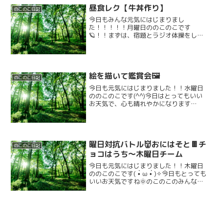
昼食レク【牛丼作り】
のこのこ日記
今日もみんな元気にはじまりまし
た！！！！！月曜日ののこのこです
🪐！！まずは、宿題とラジオ体操をしま
した。その後は、活動で昼食レクで、み
んなで牛丼を作りました！！！！！！＼
(^o^)／材料は、お肉、玉ねぎと調味料と
して、みりん、醤油をつかいま...
絵を描いて鑑賞会🖼️
のこのこ日記
今日も元気にはじまりました！！水曜日
ののこのこです(^^)今日はとってもいい
お天気で、心も晴れやかになります
ね、、！！🌞そんな今日は！！みんなで
朝から巨大風船「カービィ風船」で落と
さないようにぽんぽんしたり、逃げた
り、先生に当てたりしていろ...
曜日対抗バトル👹おにはそと🍫チ
のこのこ日記
ョコはうち～木曜日チーム
今日も元気にはじまりました！！木曜日
ののこのこです( •̀ ω •́ )✧今日もとっても
いいお天気ですね🌞のこのこのみんなは
今日も元気いっぱい来てくれました！！
🌈そんなステキな日もやります❗❗曜日対抗
バトルです（*＾-＾*）昨日に引き続
き、...