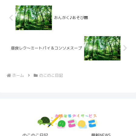
おんがく♪あそび🎹
昼食レク～ミートパイ＆コンソメスープ
ホーム
のこのこ日記
のこのこ日記
最新NEWS