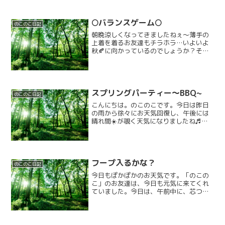
🌕️バランスゲーム🌕️
のこのこ日記
朝晩涼しくなってきましたねぇ〜薄手の
上着を着るお友達もチラホラ…いよいよ
秋🍂に向かっているのでしょうか？そこ
で、活動に入るときに少しお話してみま
した。秋と言えば…◯◯1番に出たのは食
欲でした！！(^o^)みんな元気です。今日
は、お月様に見立...
スプリングパーティー～BBQ~
のこのこ日記
こんにちは。のこのこです。今日は昨日
の雨から徐々にお天気回復し、午後には
晴れ間☀️が覗く天気になりましたね♬そ
んな今日はのこのこは春の大イベン
ト！！「BBQinアクトパル宇治」を決行し
ました！！到着時は曇天・・・すこ～し
雨☔もぱらついてまし...
フープ入るかな？
のこのこ日記
今日もぽかぽかのお天気です。「のこの
こ」のお友達は、今日も元気に来てくれ
ていました。今日は、午前中に、芯つみ
をしました。最初は、2チームに分かれ
て、制限時間内に協力して、どちらのチ
ームが、高くつめるかです。よーいスタ
ート 途中で、積み上げ...