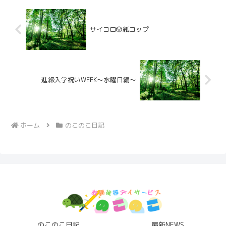
サイコロ🎲紙コップ
進級入学祝いWEEK〜水曜日編〜
ホーム
のこのこ日記
のこのこ日記
最新NEWS