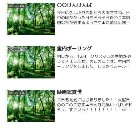
〇〇けんけんぱ
のこのこ日記
今日は久しぶりの朝から大雨ですね。日
中の暖かかった日もそろそろ終わり本格
的な冬が始まるようです🎄活動は肌寒い
今日にピッタリの〇〇けんけんぱでござ
います＼(^o^)／まずは白、黒の手と足が
沢山あります！！！！！全部真っ黒です
よーーーー手は手！...
室内ボーリング
のこのこ日記
明日から、12月 クリスマスの季節がや
ってきましたね。のこのこでは、室内ボ
ーリングをしました。しっかりルールを
聞いて…..1回戦は、ペットボトルをピン
にみたてて、ボールをころがしました。
上手にできるかな？やってみよう(ﾟ∀ﾟ)全
部でボールが...
映画鑑賞🎥
のこのこ日記
今日も元気にはじまりました！！火曜日
ののこのこです🐢みんな元気いっぱい❗️❗️ド
ミノ、すごいっ！！！！！！！！！👀た
くさん倒れていきます、、！！！！！！
いえーーーーーーーーーーーーーい
っ！！✨️✨️そんな今日は、、！！台風も近
づいているよう...