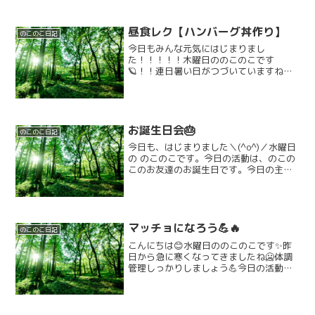
昼食レク【ハンバーグ丼作り】
のこのこ日記
今日もみんな元気にはじまりまし
た！！！！！木曜日ののこのこです
🪐！！連日暑い日がつづいていますね💦
熱中症などに気をつけて、楽しんでいき
ましょう！！✨️✨️朝からみんなで夏休みの
目覚まし⏰️ラジオ体操をしました。シャ
キーーーン！！その後は、活...
お誕生日会🎂
のこのこ日記
今日も、はじまりました＼(^o^)／水曜日
の のこのこです。今日の活動は、のこの
このお友達のお誕生日です。今日の主役
は２人😊最初に、１人ずつ、出生体重や
身長などを発表し、名前の由来を、伝え
ました。 ２人とも、少し恥ずかしそう
に、していました...
マッチョになろう💪🔥
のこのこ日記
こんにちは😊水曜日ののこのこです✨昨
日から急に寒くなってきましたね🥶体調
管理しっかりしましょう💪今日の活動は
マッチョになろう💪です！！はじめに腕
立て伏せをやりました！！5回2セットを
しましたがみんな余裕そうでした💪中々
タフですね😂次は腹筋！...