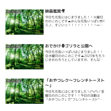
映画鑑賞🎥
のこのこ日記
今日も元気にはじまりました！！火曜日
ののこのこです🐢みんな元気いっぱい❗️❗️ド
ミノ、すごいっ！！！！！！！！！👀た
くさん倒れていきます、、！！！！！！
いえーーーーーーーーーーーーーい
っ！！✨️✨️そんな今日は、、！！台風も近
づいているよう...
おでかけ🦍ゴリラと公園へ
のこのこ日記
今日も元気いっぱいはじまりました！！
😊水曜日ののこのこです🐢2023年ももう
じきおわろうとしていますが、そんな今
日はのこのこのみんなで城陽市にありま
す五里五里の丘公園へ行きました！！今
日はみんなとのこのこのマスコットの一
人！！ゴリラくんも一...
「おやつレク～フレンチトースト
のこのこ日記
～」
今日も元気にはじまりました＼(^o^)／金
曜日ののこのこです！！今日の活動は
「おやつレク」で“フレンチトースト”を
作りました😊作る前に…「みんなで力を
合わせて美味しいフレンチトーストを作