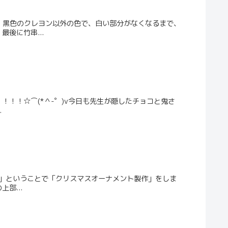
、黒色のクレヨン以外の色で、白い部分がなくなるまで、
後に竹串...
！！☆⌒(*＾-゜)v今日も先生が隠したチョコと鬼さ
.
２」ということで「クリスマスオーナメント製作」をしま
部...