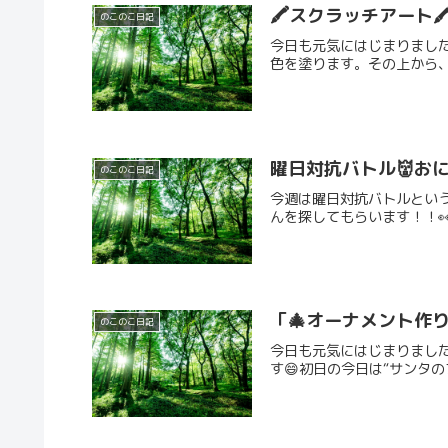
🖍️スクラッチアート🖍
のこのこ日記
今日も元気にはじまりまし
色を塗ります。その上から、
曜日対抗バトル👹お
のこのこ日記
今週は曜日対抗バトルという
んを探してもらいます！！👀準
「🎄オーナメント作り
のこのこ日記
今日も元気にはじまりました
す😄初日の今日は“サンタの