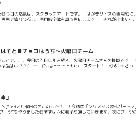
️
た😊今日の活動は、スクラッチアートです。 はがきサイズの画用紙に
黒色で塗りつぶし、画用紙全体を真っ黒にします。 それが出来たら、最
にはそと🍫チョコはうち～火曜日チーム
ことで、、、今日は昨日に引き続き、火曜日チームさんの挑戦です！！！
備はok？？(￣ー￣)ﾆﾔﾘよ～～～～いっ スタート！！💨🌟✨✨さっ..
🎄」
＼(^o^)／月曜日ののこのこです！！今週は「クリスマス製作パート
ブーツ”を作りました😊まずは穴に毛糸を通していきます。次にブーツの上