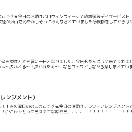
のこです🔥今日の活動はハロウィンウィークで放課後等デイサービストコ
友達が沢山で恥ずかしそうにみんなされていました🥹挨拶をしてからはゲー
す😀お昼はとても暑い一日となりました。今日もがんばって来てくれま
ぁ～抜かれる～！抜かれたぁ～！などワイワイしながら楽しまれていました
アレンジメント）
！！🌞火曜日ののこのこです🐢今日の活動はフラワーアレンジメン
(ﾟ∀ﾟ)✨️✨️とってもステキな絵柄も、、、、！！！！！！！！！！！！.