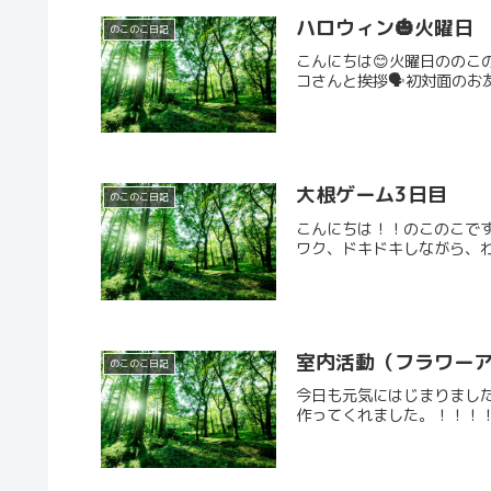
ハロウィン🎃火曜日
のこのこ日記
こんにちは😊火曜日ののこ
コさんと挨拶🗣初対面のお
大根ゲーム3日目
のこのこ日記
こんにちは！！のこのこで
ワク、ドキドキしながら、わ
室内活動（フラワー
のこのこ日記
今日も元気にはじまりました
作ってくれました。！！！！！