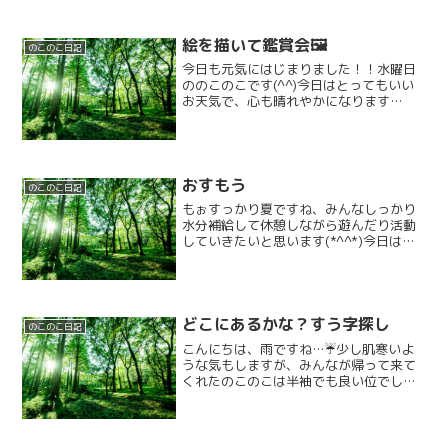
絵を描いて鑑賞会🖼️
のこのこ日記
今日も元気にはじまりました！！水曜日
ののこのこです(^^)今日はとってもいい
お天気で、心も晴れやかになります
ね、、！！🌞そんな今日は！！みんなで
朝から巨大風船「カービィ風船」で落と
さないようにぽんぽんしたり、逃げた
り、先生に当てたりしていろ...
おすもう
のこのこ日記
もぉすっかり夏ですね、みんなしっかり
水分補給して休憩しながら遊んだり活動
していきたいと思います(*^^*)今日はお
すもうの活動です😊スタッフｖｓ子ども
たちです(⌒▽⌒)2人ずつ戦いますよーー
ーー!!!!!はっけよーーーーい、のこったー
ーーー...
どこにあるかな？すう字探し
のこのこ日記
こんにちは、雨ですね…☔少し肌寒いよ
うな気もしますが、みんなが帰って来て
くれたのこのこは半袖でも良い位でした
💦今日はすう字探しゲームです。目の前
に1〜10の数字が書かれた紙コップが有
ります。まずはスタッフが出すカードと
同じ数字を探します。み...