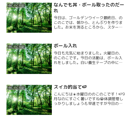
なんでも丼・ボール取ったのだー
のこのこ日記
れ
今日は、ゴールデンウイーク最終日、の
このこでは、朝から、とんぶりを作りま
した。お米を測るところから、スター
ト！！ゆっくり丁寧に、水でしっかり洗
い炊飯器にいれて、スイッチ・オン大量
のキャベツを根気よく千切りにして、次
ボール入れ
にソーセージと唐揚げとポテ...
のこのこ日記
今日も元気に始まりました。火曜日の、
のこのこです。今日の活動は，ボール入
れをしました。白い養生テープの中に入
って，ダンボールに向かってカラーボー
ルを投げいれます‼️😄さぁー1人5球どれ
だけ入るかな？？下投げをしたり，上か
ら投げたり色々な方法...
スイカ的当て🍉
のこのこ日記
こんにちは☀️水曜日ののこのこです！🍉9
月なのにすごく暑いですね😭体調管理し
っかりしましょう💪早速ですが今日の活
動はスイカ的当てです！！ルールはスイ
カのイラストをカラーボールで何個当て
れるかという内容です🏀みんな上手に的
に当てていました✨中...